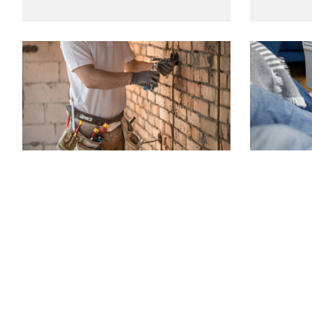
С 1 декабря в Ростовской области
С 6 ноября
повысили плату за капитальный
действова
ремонт
ЖКХ