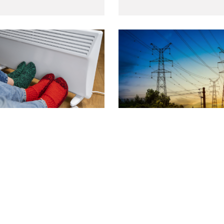
 в России начнут
ФАС предложила снизить 
ть новые штрафы в сфере
потребления электроэнерг
года