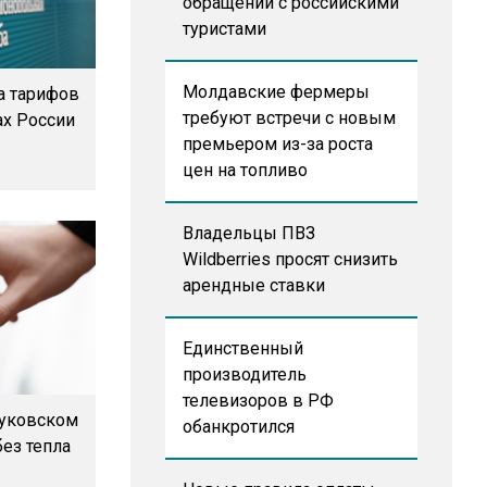
обращении с российскими
туристами
Молдавские фермеры
а тарифов
требуют встречи с новым
ах России
премьером из-за роста
цен на топливо
Владельцы ПВЗ
Wildberries просят снизить
арендные ставки
Единственный
производитель
телевизоров в РФ
Жуковском
обанкротился
без тепла