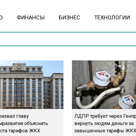
О
ФИНАНСЫ
БИЗНЕС
ТЕХНОЛОГИИ
ризвал главу
ЛДПР требует через Генп
развития объяснить
вернуть людям деньги за
оста тарифов ЖКХ
завышенные тарифы ЖК