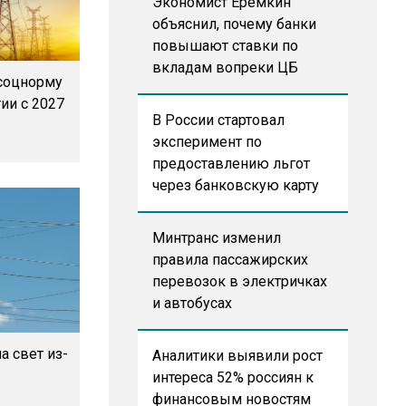
Экономист Еремкин
объяснил, почему банки
повышают ставки по
вкладам вопреки ЦБ
соцнорму
ии с 2027
В России стартовал
эксперимент по
предоставлению льгот
через банковскую карту
Минтранс изменил
правила пассажирских
перевозок в электричках
и автобусах
а свет из-
Аналитики выявили рост
интереса 52% россиян к
финансовым новостям