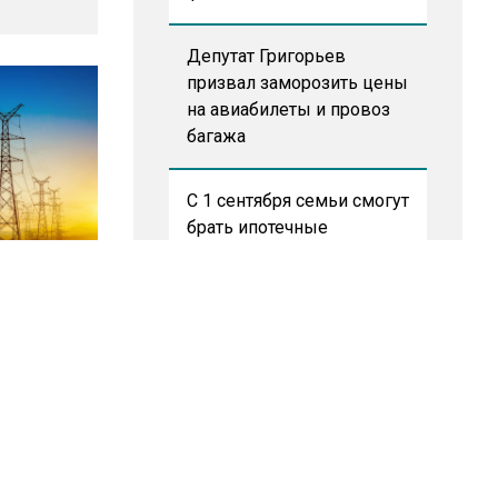
Депутат Григорьев
призвал заморозить цены
на авиабилеты и провоз
багажа
С 1 сентября семьи смогут
брать ипотечные
каникулы при рождении
соцнорму
ребенка
ии с 2027
Tesla рассматривает
возможность продажи
бизнеса в Китае