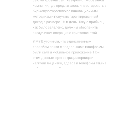
доход в размере 1% в день. Такую прибыль,
как было заявлено, должны обеспечить
вкладчикам операции с криптовалютой.
В МВД уточнили, что единственным
способом связи с владельцами платформы
были сайт и мобильное приложение. При
этом данные о регистрации юрлица и
наличии лицензии, адреса и телефоны там не
публиковались. Однако, несмотря на это,
клиенты переводили деньги по указанным в
рекламе реквизитам и распространяли среди
своих знакомых сведения о прибыльном
бизнесе, привлекая новых инвесторов.
Первое время они получали обещанный
доход, но затем выплаты прекратились.
На данный момент потерпевшими признаны
12 человек. Каждый из них потерял от 70
тыс. рублей до 32 млн рублей, а общая сумма