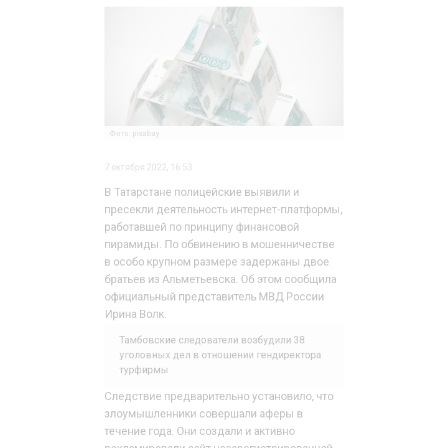
7 октября 2022, 16:53
В Татарстане полицейские выявили и
пресекли деятельность интернет-платформы,
работавшей по принципу финансовой
пирамиды. По обвинению в мошенничестве
в особо крупном размере задержаны двое
братьев из Альметьевска. Об этом сообщила
официальный представитель МВД России
Ирина Волк.
Тамбовские следователи возбудили 38
уголовных дел в отношении гендиректора
турфирмы
Следствие предварительно установило, что
злоумышленники совершали аферы в
течение года. Они создали и активно
рекламировали сайт незарегистрированной
компании, где предлагалось инвестировать в
биржевую торговлю по инновационным
методикам и получить гарантированный