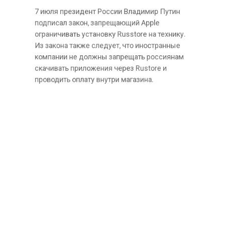
7 июля президент России Владимир Путин
подписал закон, запрещающий Apple
ограничивать установку Russtore на технику.
Из закона также следует, что иностранные
компании не должны запрещать россиянам
скачивать приложения через Rustore и
проводить оплату внутри магазина.
Ранее сообщалось, что техника Apple в РФ
стала
одной из самых доступных в мире из-
за укрепления рубля. По состоянию на конец
июня IPhone 16 Pro Max подешевел с 99 до 85
тыс. руб., базовый iPhone 16 — c 64 до 57 тыс.
руб., iPhone 16e — с 55 до 41 тыс. руб.
APPLE
БОЛЬШЕ АКТУАЛЬНЫХ НОВОСТЕЙ И ЭКСКЛЮЗИВНЫХ