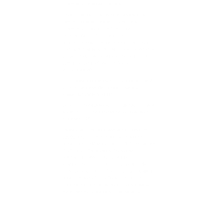
сценарии взаимодействия. Также Strawberry
должен будет автономно изучать интернет
для проведения более глубоких
исследований.
По словам опрошенных сотрудников OpenAI,
до этого модели ИИ не умели делать
указанных манипуляций.
До этого
сообщалось
, что GigaChat от Сбера
вошел в топ-5 лучших мировых языковых
моделей LLM.
Ранее Агентство экономических новостей
сообщало
, что персональные компьютеры с
поддержкой ИИ могут занять 40 % поставок к
2025 году. В ближайшем будущем
покупатели заметят удорожание
компьютеров из-за того, что модели с ИИ
стоят дороже на 10-15 %, но затем надбавка