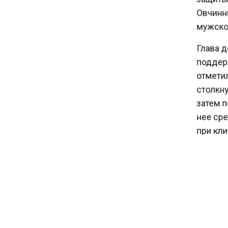
Овчинни
17:30
мужског
В России стартовал
эксперимент по
Глава д
предоставлению льгот через
поддерж
банковскую карту
отметил,
столкну
затем п
нее сре
при клик
личных 
Эксперт
вводить
Ранее А
Кособур