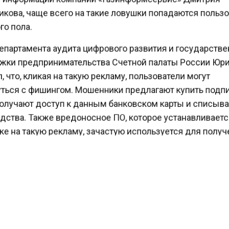
кова, чаще всего на такие ловушки попадаются поль
о пола.
епартамента аудита цифрового развития и государств
ки предпринимательства Счетной палаты России Юр
 что, кликая на такую рекламу, пользователи могут
ться с фишингом. Мошенники предлагают купить подп
олучают доступ к данным банковском карты и списыв
дства. Также вредоносное ПО, которое устанавливает
е на такую рекламу, зачастую используется для полу
данных человека.
ы советуют не переходить по сомнительной рекламе,
 личные данные, номера телефонов.
гентство экономических новостей
сообщало
, что экс
ов рекомендует проверять адреса интернет-магазино