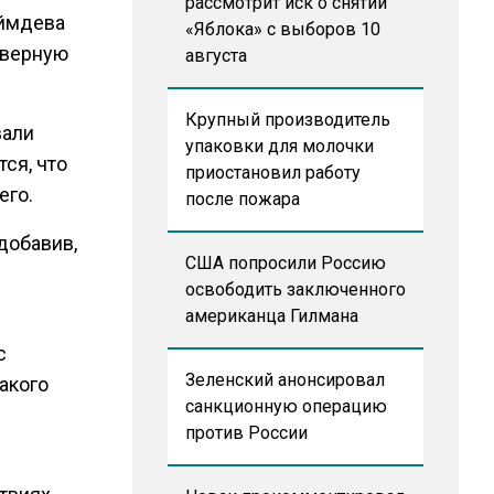
рассмотрит иск о снятии
еймдева
«Яблока» с выборов 10
рверную
августа
Крупный производитель
вали
упаковки для молочки
тся, что
приостановил работу
его.
после пожара
добавив,
США попросили Россию
освободить заключенного
американца Гилмана
с
Зеленский анонсировал
акого
санкционную операцию
против России