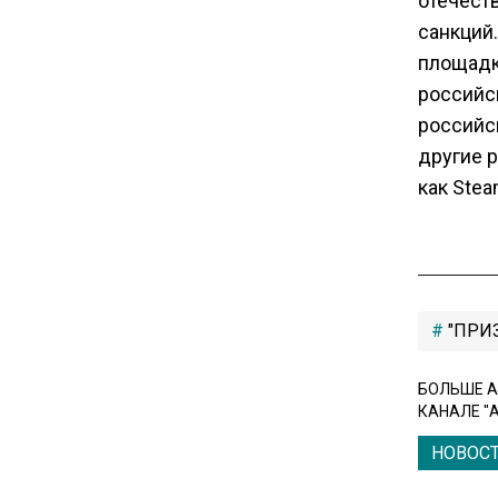
отечест
санкций
16:17
площадк
Новак прокомментировал
российс
ситуацию с топливом на
российск
независимых станциях
другие р
как Stea
12:40
В Грузии возбудили дело из-
за фейков о плохом
обращении с российскими
туристами
"ПРИ
20:21
БОЛЬШЕ А
Молдавские фермеры
КАНАЛЕ "
требуют встречи с новым
НОВОС
премьером из-за роста цен на
топливо