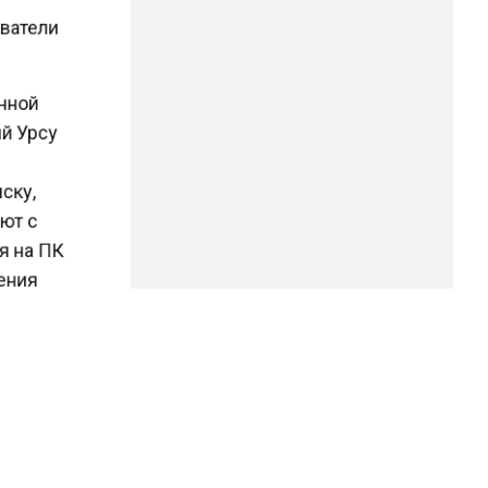
зователи
енной
ий Урсу
иску,
ают с
ся на ПК
чения
 не
перт
в в ходе