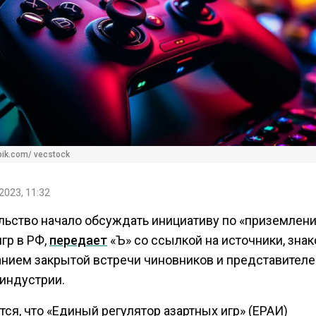
pik.com/ vecstock
2023, 11:32
льство начало обсуждать инициативу по «приземлен
гр в РФ,
передает
«Ъ» со ссылкой на источники, зна
нием закрытой встречи чиновников и представителе
 индустрии.
ся, что «Единый регулятор азартных игр» (ЕРАИ)