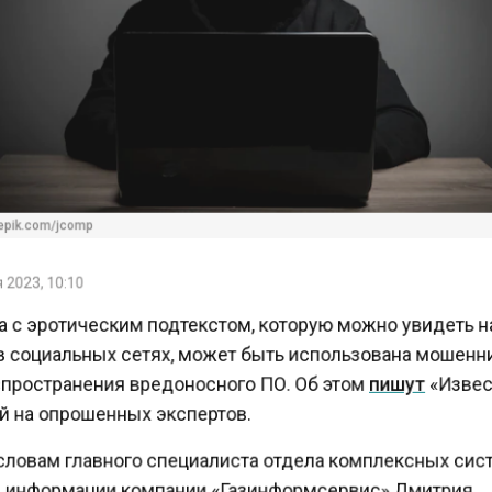
pik.com/jcomp
2023, 10:10
 с эротическим подтекстом, которую можно увидеть 
в социальных сетях, может быть использована мошен
пространения вредоносного ПО. Об этом
пишут
«Изве
 на опрошенных экспертов.
 словам главного специалиста отдела комплексных си
информации компании «Газинформсервис» Дмитрия