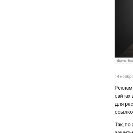
Экспортеры ищут новые пути
вывоза зерна из-за проблем
в Черном море
20:46
Временного поверенного РФ
вызвали в МИД Швеции
Фото: free
15:28
В МВД рассказали, что нельзя
14 ноября 
публиковать в соцсетях
Реклама
сайтах 
11:57
для рас
Экономист Еремкин
ссылкой
объяснил, почему банки
повышают ставки по
Так, по
вкладам вопреки ЦБ
защиты 