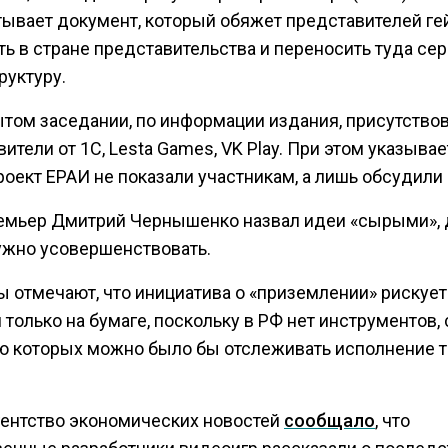
тывает документ, который обяжет представителей г
ть в стране представительства и переносить туда се
руктуру.
ытом заседании, по информации издания, присутство
ители от 1С, Lesta Games, VK Play. При этом указывае
оект ЕРАИ не показали участникам, а лишь обсудили 
емьер Дмитрий Чернышенко назвал идеи «сырыми», 
нужно усовершенствовать.
ы отмечают, что инициатива о «приземлении» рискует
 только на бумаге, поскольку в РФ нет инструментов, 
 которых можно было бы отслеживать исполнение т
гентство экономических новостей
сообщало
, что