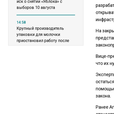
иск о снятии «Яблока» с
разраба
выборов 10 августа
открыва
инфраст
14:58
Крупный производитель
На закр
упаковки для молочки
представ
приостановил работу после
законопр
пожара
Вице-пр
11:36
что их 
США попросили Россию
освободить заключенного
Эксперт
американца Гилмана
остаться
помощью
20:22
закона.
Зеленский анонсировал
санкционную операцию
Ранее А
против России