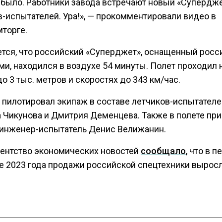
о было. Работники завода встречают новый «Супердже
в-испытателей. Ура!», — прокомментировали видео в
торге.
тся, что российский «Суперджет», оснащенный рос
ми, находился в воздухе 54 минуты. Полет проходил 
о 3 тыс. метров и скоростях до 343 км/час.
 пилотировал экипаж в составе летчиков-испытателе
 Чикунова и Дмитрия Деменцева. Также в полете пр
 инженер-испытатель Денис Велижанин.
гентство экономических новостей
сообщало
, что в п
е 2023 года продажи российской спецтехники выросл