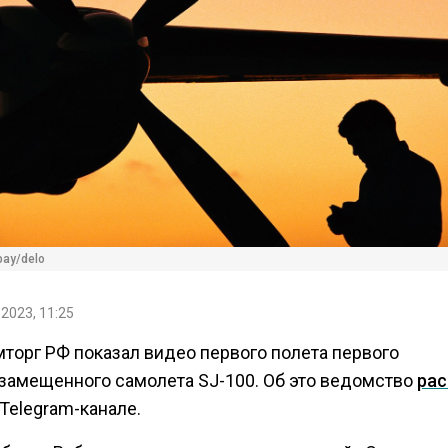
bay/delo
 2023, 11:25
торг РФ показал видео первого полета первого
замещенного самолета SJ-100. Об это ведомство
рас
Telegram-канале.