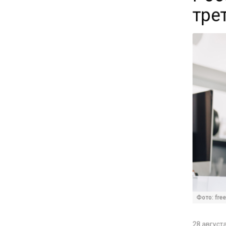
тре
16:30
Минтранс изменил правила
пассажирских перевозок в
электричках и автобусах
14:30
Аналитики выявили рост
интереса 52% россиян к
финансовым новостям
12:30
Депутат Григорьев призвал
заморозить цены на
авиабилеты и провоз багажа
Фото: free
11:41
28 августа