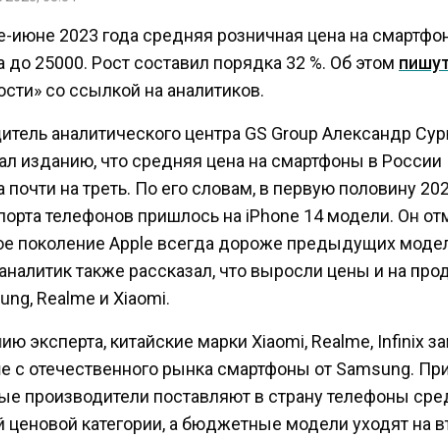
е-июне 2023 года средняя розничная цена на смартф
до 25000. Рост составил порядка 32 %. Об этом
пишу
сти» со ссылкой на аналитиков.
итель аналитического центра GS Group Александр Су
ал изданию, что средняя цена на смартфоны в России
почти на треть. По его словам, в первую половину 20
орта телефонов пришлось на iPhone 14 модели. Он от
ое поколение Apple всегда дороже предыдущих моде
аналитик также рассказал, что выросли цены и на пр
ng, Realme и Xiaomi.
ю эксперта, китайские марки Xiaomi, Realme, Infinix 
 с отечественного рынка смартфоны от Samsung. Пр
ые производители поставляют в страну телефоны сре
 ценовой категории, а бюджетные модели уходят на 