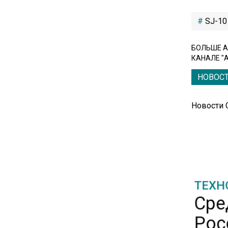
вызвали в МИД Швеции
SJ-10
15:28
БОЛЬШЕ А
В МВД рассказали, что нельзя
КАНАЛЕ "
публиковать в соцсетях
НОВОС
11:57
Экономист Еремкин
Новости
объяснил, почему банки
повышают ставки по
вкладам вопреки ЦБ
17:30
ТЕХН
В России стартовал
Сре
эксперимент по
предоставлению льгот через
Рос
банковскую карту