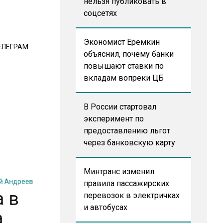
нельзя публиковать в
соцсетях
Экономист Еремкин
ЕЛЕГРАМ
объяснил, почему банки
повышают ставки по
вкладам вопреки ЦБ
В России стартовал
эксперимент по
предоставлению льгот
через банковскую карту
Минтранс изменил
й Андреев
правила пассажирских
а в
перевозок в электричках
а
и автобусах