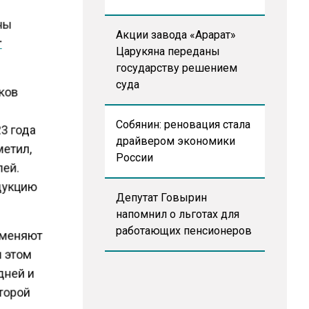
оны
Акции завода «Арарат»
т
Царукяна переданы
государству решением
суда
рков
Собянин: реновация стала
23 года
драйвером экономики
метил,
России
лей.
одукцию
Депутат Говырин
напомнил о льготах для
работающих пенсионеров
заменяют
и этом
дней и
второй