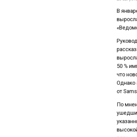
С 1 сентября семьи смогут
В январ
брать ипотечные каникулы
выросла 
при рождении ребенка
«Ведомо
17:45
Руковод
Tesla рассматривает
рассказ
возможность продажи
выросла 
бизнеса в Китае
50 % имп
что нов
16:00
Однако 
Акции завода «Арарат»
Царукяна переданы
от Samsu
государству решением суда
По мнени
ушедшие
14:43
указанн
Собянин: реновация стала
драйвером экономики
высокой
России