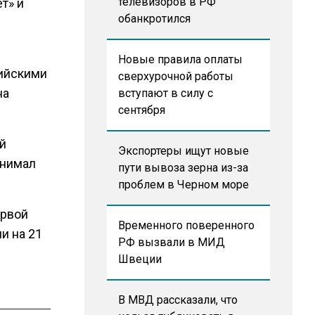
телевизоров в РФ
т» и
обанкротился
Новые правила оплаты
сийскими
сверхурочной работы
на
вступают в силу с
сентября
й
Экспортеры ищут новые
инимал
пути вывоза зерна из-за
проблем в Черном море
ервой
Временного поверенного
и на 21
РФ вызвали в МИД
Швеции
В МВД рассказали, что