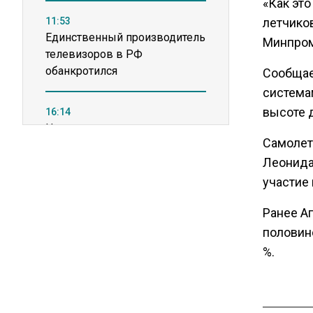
«Как эт
11:53
летчико
Единственный производитель
Минпром
телевизоров в РФ
обанкротился
Сообщае
система
высоте д
16:14
Новые правила оплаты
Самолет
сверхурочной работы
вступают в силу с сентября
Леонида
участие
12:32
Ранее А
Экспортеры ищут новые пути
половин
вывоза зерна из-за проблем
%.
в Черном море
20:46
Временного поверенного РФ