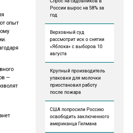
Спрос на садовников в
России вырос на 58% за
ля
год
ют опыт
тому
Верховный суд
ми.
рассмотрит иск о снятии
«Яблока» с выборов 10
агодаря
августа
вного
Крупный производитель
ов —
упаковки для молочки
приостановил работу
озволят
после пожара
США попросили Россию
анет
освободить заключенного
американца Гилмана