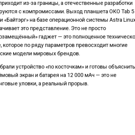
риходит из-за границы, а отечественные разработки
руются с компромиссами. Выход планшета ОКО Tab 5
 «Байтэрг» на базе операционной системы Astra Linux
ачивает это представление. Это не просто
озамещённый» гаджет — это полноценное техническ
, которое по ряду параметров превосходит многие
ские модели мировых брендов.
брали устройство «по косточкам» и готовы объяснить
мовый экран и батарея на 12 000 мАч — это не
нговые уловки, а реальный прорыв.
 без компромиссов
 планшета стал восьмиядерный процессор с тактов
 2,4 ГГц. В паре с 8 ГБ оперативной памяти это обесп
 и плавную работу в любых сценариях — от редактир
тов до работы с графикой и видеоконференциями.