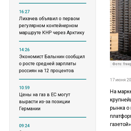
16:27
Лихачев объявил о первом
регулярном контейнерном
маршруте КНР через Арктику
14:26
Экономист Балынин сообщил
о росте средней зарплаты
Фото: freep
россиян на 12 процентов
17 июня 20
10:59
На марк
Цены на газ в ЕС могут
крупней
вырасти из-за позиции
рынка о
Германии
платфор
газетой
09:24