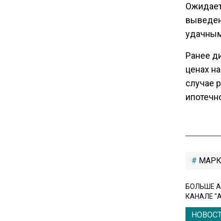
Ожидает
выведен
20:22
удачным,
Зеленский анонсировал
санкционную операцию
Ранее д
против России
ценах на
случае 
16:17
ипотечно
Новак прокомментировал
ситуацию с топливом на
независимых станциях
12:40
МАРК
В Грузии возбудили дело из-
за фейков о плохом
БОЛЬШЕ А
обращении с российскими
КАНАЛЕ "
туристами
НОВОС