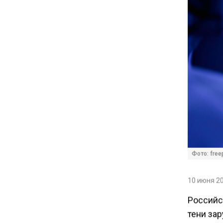
Новые правила оплаты
сверхурочной работы
вступают в силу с сентября
12:32
Экспортеры ищут новые пути
вывоза зерна из-за проблем
в Черном море
20:46
Временного поверенного РФ
вызвали в МИД Швеции
Фото: free
15:28
10 июня 20
В МВД рассказали, что нельзя
Российс
публиковать в соцсетях
тени зар