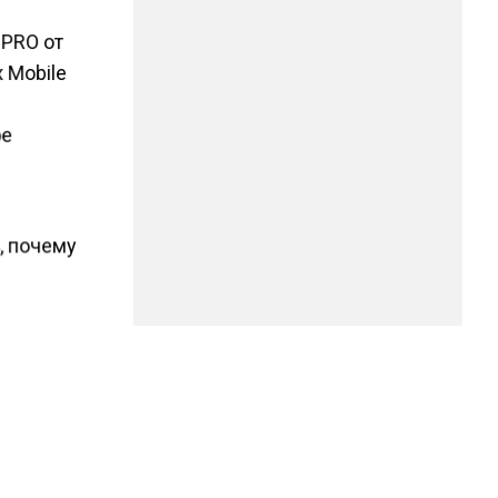
 PRO от
 Mobile
ое
, почему
ой
ечивает
ования