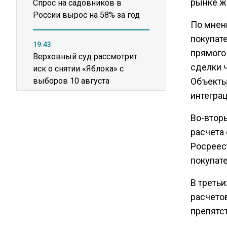
рынке ж
Спрос на садовников в
России вырос на 58% за год
По мнен
покупат
19:43
прямого
Верховный суд рассмотрит
сделки 
иск о снятии «Яблока» с
выборов 10 августа
Объекты
интеграц
14:58
Во-втор
Крупный производитель
расчета
упаковки для молочки
Росреес
приостановил работу после
пожара
покупат
В третьи
11:36
расчето
США попросили Россию
препятс
освободить заключенного
американца Гилмана