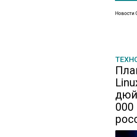
20:21
Молдавские фермеры
Новости
требуют встречи с новым
премьером из-за роста цен на
топливо
15:25
ТЕХН
Владельцы ПВЗ Wildberries
План
просят снизить арендные
ставки
Linu
дюй
11:53
Единственный производитель
000
телевизоров в РФ
рос
обанкротился
16:14