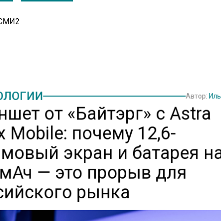
 СМИ2
ОЛОГИИ
Автор:
Иль
шет от «Байтэрг» с Astra
x Mobile: почему 12,6-
мовый экран и батарея на
 мАч — это прорыв для
сийского рынка