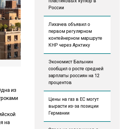
пластиковых купюр в
России
Лихачев объявил о
первом регулярном
контейнерном маршруте
КНР через Арктику
Экономист Балынин
сообщил о росте средней
зарплаты россиян на 12
процентов
Одна из
гроками
Цены на газ в ЕС могут
вырасти из-за позиции
Германии
ийской
я на