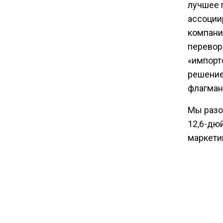
лучшее п
11:57
ассоции
Экономист Еремкин
компании
объяснил, почему банки
повышают ставки по
перевор
вкладам вопреки ЦБ
«импорт
решение
флагман
Мы разо
12,6-дюй
маркети
Железо
Сердцем
частотой
быструю
докумен